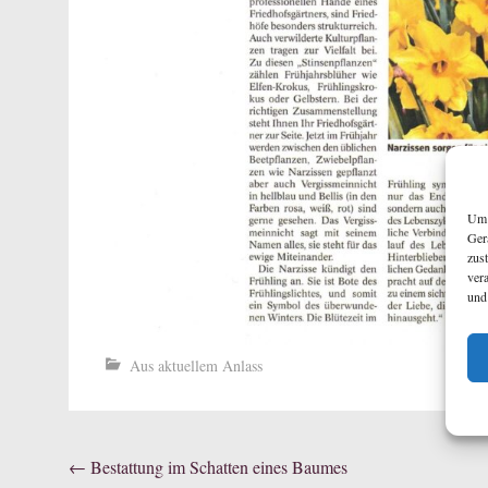
Um 
Ger
zus
ver
und
Aus aktuellem Anlass
Beitragsnavigation
←
Bestattung im Schatten eines Baumes