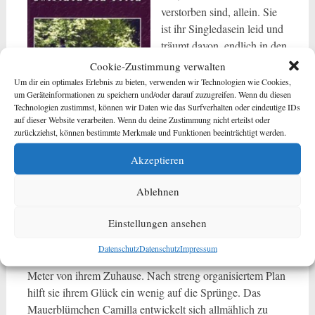
verstorben sind, allein. Sie
ist ihr Singledasein leid und
träumt davon, endlich in den
Hafen der Ehe einzulaufen.
Cookie-Zustimmung verwalten
Sämtliche bisherigen
Um dir ein optimales Erlebnis zu bieten, verwenden wir Technologien wie Cookies,
um Geräteinformationen zu speichern und/oder darauf zuzugreifen. Wenn du diesen
Männerbekanntschaften
Technologien zustimmst, können wir Daten wie das Surfverhalten oder eindeutige IDs
verliefen im Sande. Obwohl
auf dieser Website verarbeiten. Wenn du deine Zustimmung nicht erteilst oder
sie nichts unversucht ließ:
zurückziehst, können bestimmte Merkmale und Funktionen beeinträchtigt werden.
Zeitungsanzeigen, Kneipen, Tanzlokale, Kirchenchor und
Akzeptieren
Verein. Eines Tages sieht sie im Fernsehen wie eine Frau,
in ähnlicher Lage wie sie, den Mann ihrer Träume auf dem
Ablehnen
Friedhof traf.
Einstellungen ansehen
Das ist die Lösung! Wieso nicht auch dort suchen, wo es
vor trauernden Witwern nur so wimmelt? Von da an
Datenschutz
Datenschutz
Impressum
verbringt sie ihre freie Zeit auf dem Friedhof – nur wenige
Meter von ihrem Zuhause. Nach streng organisiertem Plan
hilft sie ihrem Glück ein wenig auf die Sprünge. Das
Mauerblümchen Camilla entwickelt sich allmählich zu