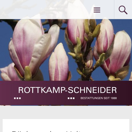
Zum
Rottkamp – Schneider … Bestattungen
Inhalt
springen
seit 1888