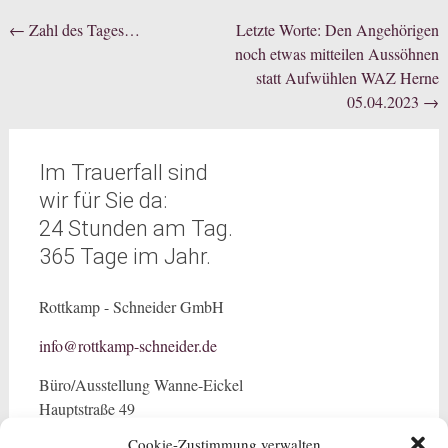
Beitragsnavigation
←
Zahl des Tages…
Letzte Worte: Den Angehörigen
noch etwas mitteilen Aussöhnen
statt Aufwühlen WAZ Herne
05.04.2023
→
Im Trauerfall sind
wir für Sie da:
24 Stunden am Tag.
365 Tage im Jahr.
Rottkamp - Schneider GmbH
info@rottkamp-schneider.de
Büro/Ausstellung Wanne-Eickel
Hauptstraße 49
44651 Wanne-Eickel
Cookie-Zustimmung verwalten