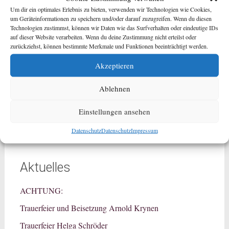
Telefon
02325 / 375 111
Um dir ein optimales Erlebnis zu bieten, verwenden wir Technologien wie Cookies,
um Geräteinformationen zu speichern und/oder darauf zuzugreifen. Wenn du diesen
Bochum
Technologien zustimmst, können wir Daten wie das Surfverhalten oder eindeutige IDs
Telefon
0234 / 524 97 97
auf dieser Website verarbeiten. Wenn du deine Zustimmung nicht erteilst oder
zurückziehst, können bestimmte Merkmale und Funktionen beeinträchtigt werden.
Telefon
0234 / 65 589
vormals Bestattungshaus Backs+Förster
Akzeptieren
Gelsenkirchen
Ablehnen
Telefon
0209 / 43 430
Einstellungen ansehen
Datenschutz
Datenschutz
Impressum
Aktuelles
ACHTUNG:
Trauerfeier und Beisetzung Arnold Krynen
Trauerfeier Helga Schröder