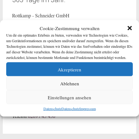
Rottkamp - Schneider GmbH
info@rottkamp-schneider.de
Cookie-Zustimmung verwalten
Um dir ein optimales Erlebnis zu bieten, verwenden wir Technologien wie Cookies,
Büro/Ausstellung Wanne-Eickel
um Geräteinformationen zu speichern und/oder darauf zuzugreifen. Wenn du diesen
Technologien zustimmst, können wir Daten wie das Surfverhalten oder eindeutige IDs
Hauptstraße 49
auf dieser Website verarbeiten. Wenn du deine Zustimmung nicht erteilst oder
44651 Wanne-Eickel
zurückziehst, können bestimmte Merkmale und Funktionen beeinträchtigt werden.
Telefon
02325 / 375 111
Akzeptieren
Bochum
Telefon
0234 / 524 97 97
Ablehnen
Telefon
0234 / 65 589
vormals Bestattungshaus Backs+Förster
Einstellungen ansehen
Gelsenkirchen
Datenschutz
Datenschutz
Impressum
Telefon
0209 / 43 430