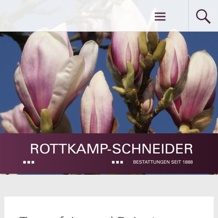
Zum
Rottkamp – Schneider … Bestattungen
Inhalt
springen
seit 1888