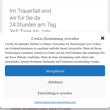
Im Trauerfall sind
wir für Sie da:
24 Stunden am Tag.
365 Tage im Jahr.
Cookie-Zustimmung verwalten
Rottkamp - Schneider GmbH
Um dir ein optimales Erlebnis zu bieten, verwenden wir Technologien wie Cookies,
um Geräteinformationen zu speichern und/oder darauf zuzugreifen. Wenn du diesen
Technologien zustimmst, können wir Daten wie das Surfverhalten oder eindeutige IDs
info@rottkamp-schneider.de
auf dieser Website verarbeiten. Wenn du deine Zustimmung nicht erteilst oder
zurückziehst, können bestimmte Merkmale und Funktionen beeinträchtigt werden.
Büro/Ausstellung Wanne-Eickel
Hauptstraße 49
Akzeptieren
44651 Wanne-Eickel
Telefon
02325 / 375 111
Ablehnen
Bochum
Einstellungen ansehen
Telefon
0234 / 524 97 97
Telefon
0234 / 65 589
Datenschutz
Datenschutz
Impressum
vormals Bestattungshaus Backs+Förster